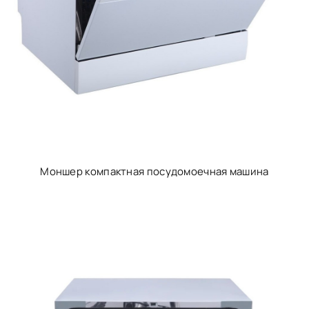
Моншер компактная посудомоечная машина