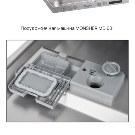
Посудомоечная машина MONSHER MD 601