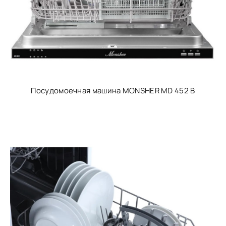
Посудомоечная машина MONSHER MD 452 B