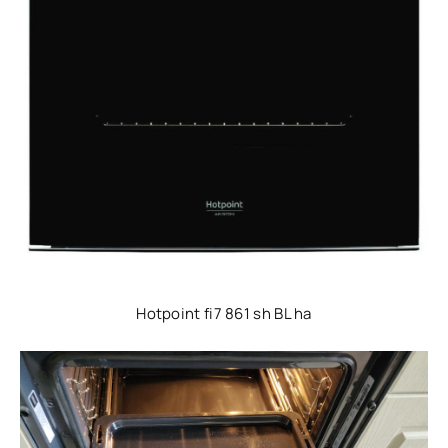
Hotpoint fi7 861 sh BL ha