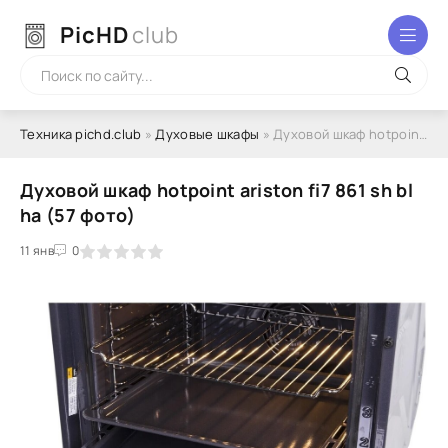
PicHD
club
Техника pichd.club
»
Духовые шкафы
» Духовой шкаф hotpoint ariston fi7 861 sh bl ha (57 фото)
Духовой шкаф hotpoint ariston fi7 861 sh bl
ha (57 фото)
2
3
11 янв
4
5
0