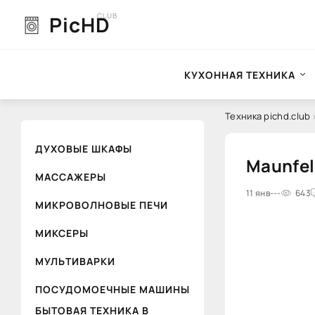
CLUB
PicHD
КУХОННАЯ ТЕХНИКА
Техника pichd.club
ДУХОВЫЕ ШКАФЫ
Maunfel
МАССАЖЕРЫ
0
11 янв
1
---
2
3
4
643
5
МИКРОВОЛНОВЫЕ ПЕЧИ
МИКСЕРЫ
МУЛЬТИВАРКИ
ПОСУДОМОЕЧНЫЕ МАШИНЫ
БЫТОВАЯ ТЕХНИКА В