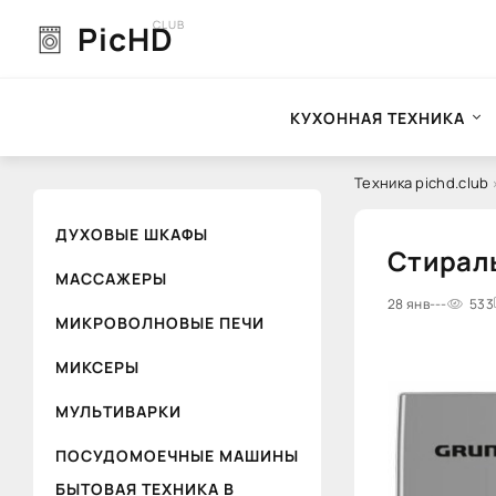
CLUB
PicHD
КУХОННАЯ ТЕХНИКА
Техника pichd.club
ДУХОВЫЕ ШКАФЫ
Стираль
МАССАЖЕРЫ
0
28 янв
1
---
2
3
4
533
5
МИКРОВОЛНОВЫЕ ПЕЧИ
МИКСЕРЫ
МУЛЬТИВАРКИ
ПОСУДОМОЕЧНЫЕ МАШИНЫ
БЫТОВАЯ ТЕХНИКА В