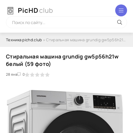
PicHD
club
Техника pichd.club
» Стиральная машина grundig gw5p56h21w белый (59 фото)
Стиральная машина grundig gw5p56h21w
белый (59 фото)
2
3
28 янв
4
5
0