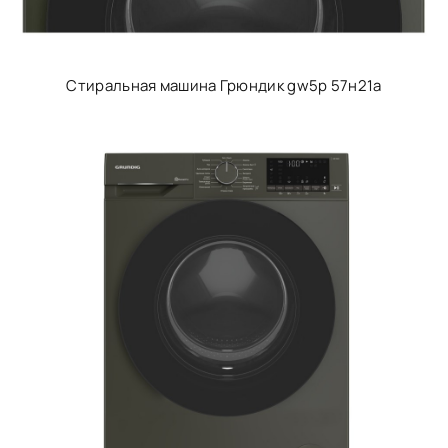
Стиральная машина Грюндик gw5р 57н21а