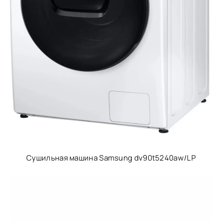
Сушильная машина Samsung dv90t5240aw/LP