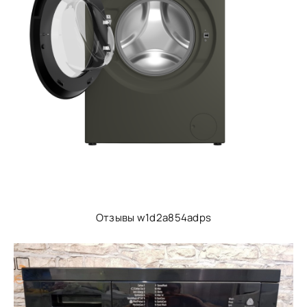
Отзывы w1d2a854adps