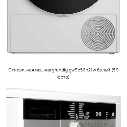
Стиральная машина grundig gw5p56h21w белый (59
фото)