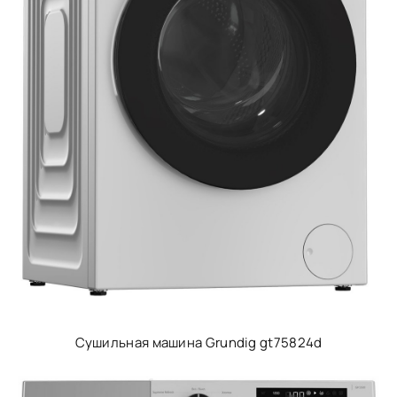
Сушильная машина Grundig gt75824d