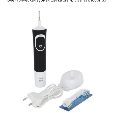
Электрическая зубная щётка oral-b Vitality d100.413.1