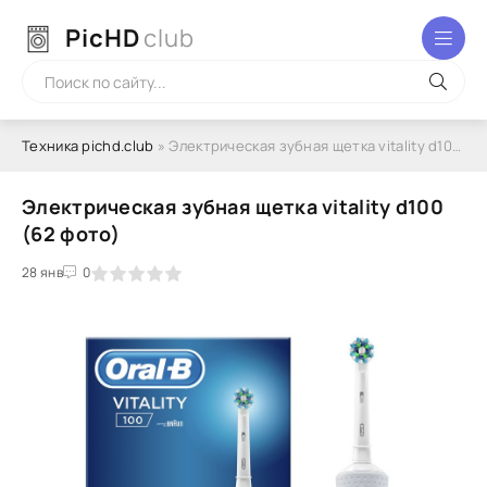
PicHD
club
Техника pichd.club
» Электрическая зубная щетка vitality d100 (62 фото)
Электрическая зубная щетка vitality d100
(62 фото)
2
3
28 янв
4
5
0