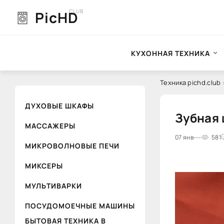
CLUB
PicHD
КУХОННАЯ ТЕХНИКА
Техника pichd.club
»
ДУХОВЫЕ ШКАФЫ
Зубная щ
МАССАЖЕРЫ
0
07 янв
1
2
---
3
4
581
5
МИКРОВОЛНОВЫЕ ПЕЧИ
МИКСЕРЫ
МУЛЬТИВАРКИ
ПОСУДОМОЕЧНЫЕ МАШИНЫ
БЫТОВАЯ ТЕХНИКА В