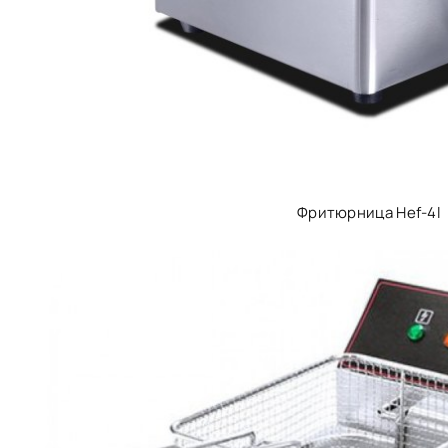
Фритюрница Hef-4l