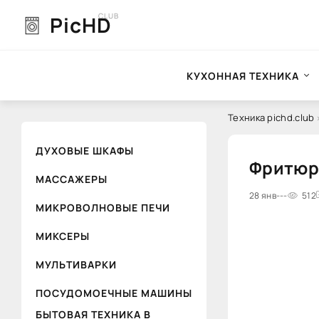
CLUB
PicHD
КУХОННАЯ ТЕХНИКА
Техника pichd.club
ДУХОВЫЕ ШКАФЫ
Фритюрн
МАССАЖЕРЫ
0
28 янв
1
2
---
3
4
512
5
МИКРОВОЛНОВЫЕ ПЕЧИ
МИКСЕРЫ
МУЛЬТИВАРКИ
ПОСУДОМОЕЧНЫЕ МАШИНЫ
БЫТОВАЯ ТЕХНИКА В