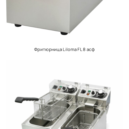
Фритюрница Liloma FL 8 асф