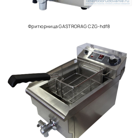
Фритюрница GASTRORAG CZG-hdf8