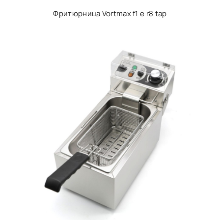
Фритюрница Vortmax f1 е r8 tap