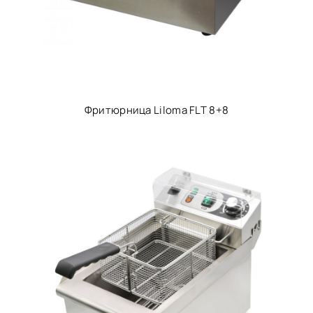
Фритюрница Liloma FLT 8+8