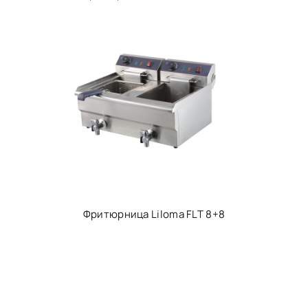
Фритюрница Liloma FLT 8+8