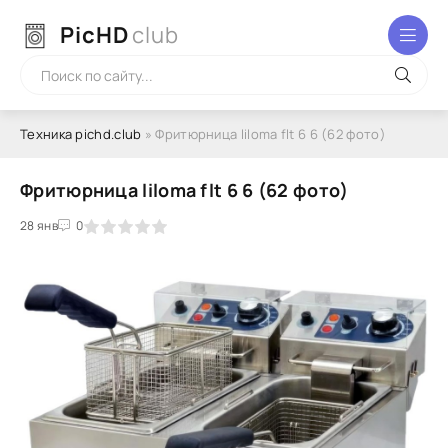
PicHD
club
Техника pichd.club
» Фритюрница liloma flt 6 6 (62 фото)
Фритюрница liloma flt 6 6 (62 фото)
2
3
28 янв
4
5
0