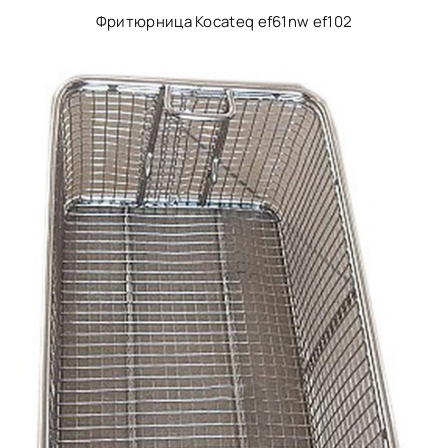
Фритюрница Kocateq ef61nw ef102