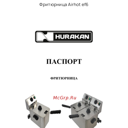
Фритюрница Airhot ef6