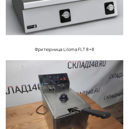
Фритюрница Liloma FLT 8+8