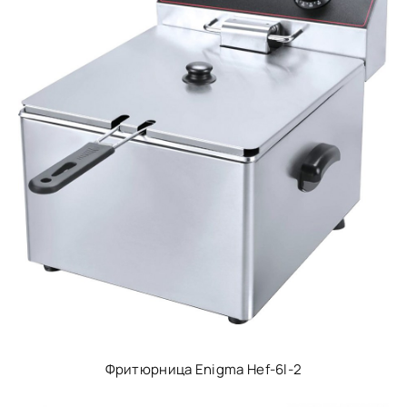
Фритюрница Enigma Hef-6l-2