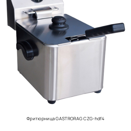
Фритюрница GASTRORAG CZG-hdf4