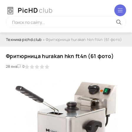
PicHD
club
Техника pichd.club
» Фритюрница hurakan hkn ft4n (61 фото)
Фритюрница hurakan hkn ft4n (61 фото)
2
3
28 янв
4
5
0