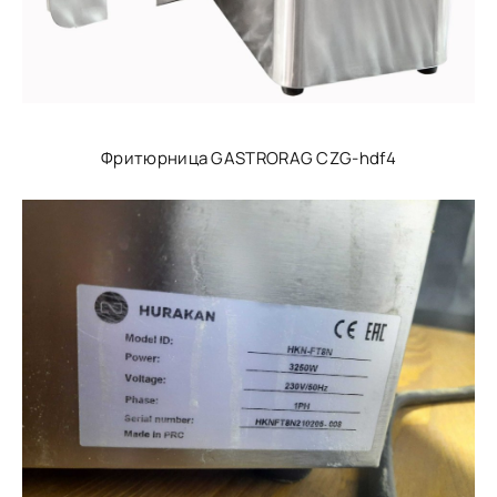
Фритюрница GASTRORAG CZG-hdf4