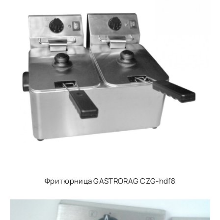
Фритюрница GASTRORAG CZG-hdf8