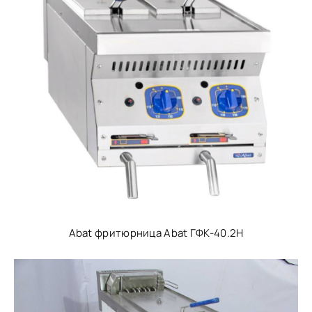
Abat фритюрница Abat ГФК-40.2Н