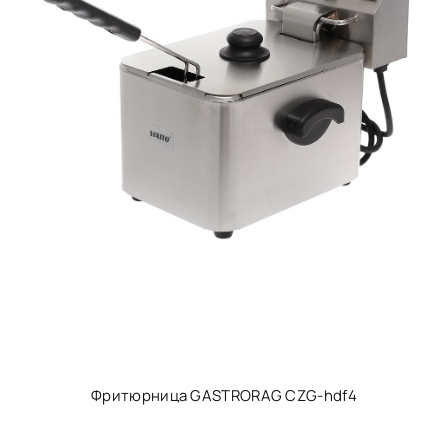
Фритюрница GASTRORAG CZG-hdf4