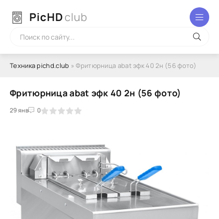
PicHD
club
Техника pichd.club
» Фритюрница abat эфк 40 2н (56 фото)
Фритюрница abat эфк 40 2н (56 фото)
2
3
29 янв
4
5
0