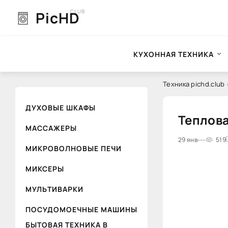
CLUB
PicHD
КУХОННАЯ ТЕХНИКА
Техника pichd.club
ДУХОВЫЕ ШКАФЫ
Теплова
МАССАЖЕРЫ
0
29 янв
1
2
---
3
4
519
5
МИКРОВОЛНОВЫЕ ПЕЧИ
МИКСЕРЫ
МУЛЬТИВАРКИ
ПОСУДОМОЕЧНЫЕ МАШИНЫ
БЫТОВАЯ ТЕХНИКА В