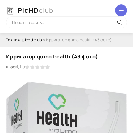
PicHD
club
Техника pichd.club
» Ирригатор qumo health (43 фото)
Ирригатор qumo health (43 фото)
2
3
01 фев
4
5
0