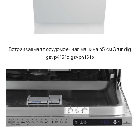
Встраиваемая посудомоечная машина 45 см Grundig
gsvp4151p gsvp4151p