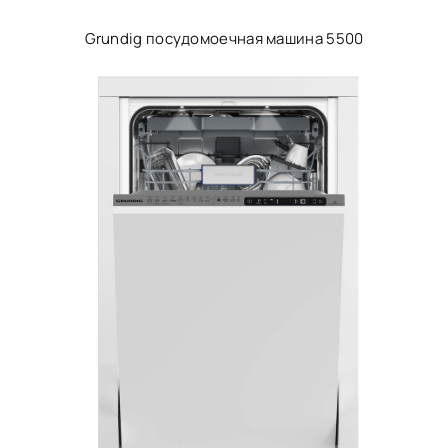
Grundig посудомоечная машина 5500