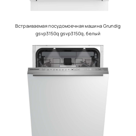
Встраиваемая посудомоечная машина Grundig
gsvp3150q gsvp3150q, белый