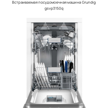
Встраиваемая посудомоечная машина Grundig
gsvp3150q