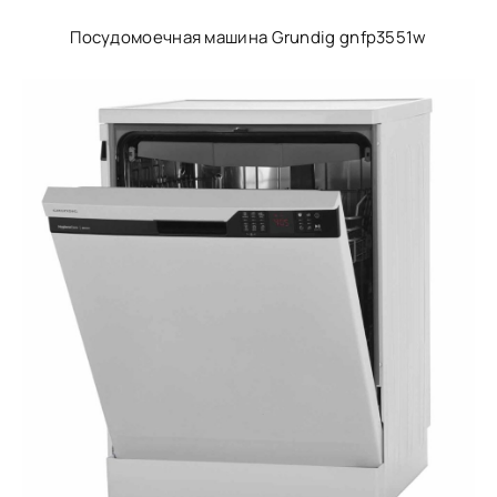
Посудомоечная машина Grundig gnfp3551w