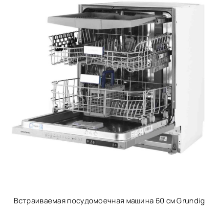
Встраиваемая посудомоечная машина 60 см Grundig