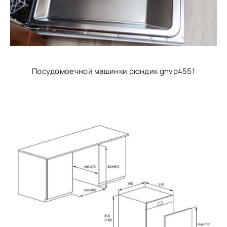
Посудомоечной машинки рюндик gnvp4551