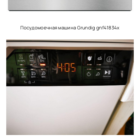
Посудомоечная машина Grundig gnf41834x