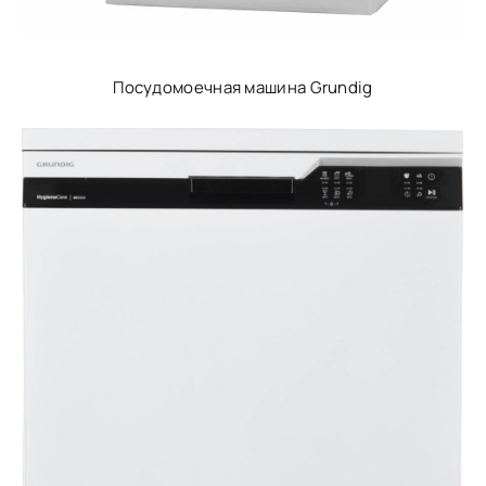
Посудомоечная машина Grundig