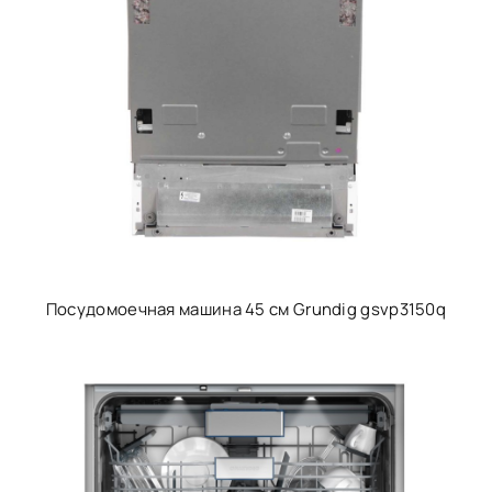
Посудомоечная машина 45 см Grundig gsvp3150q