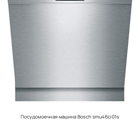
Посудомоечная машина Bosch smu46ci01s