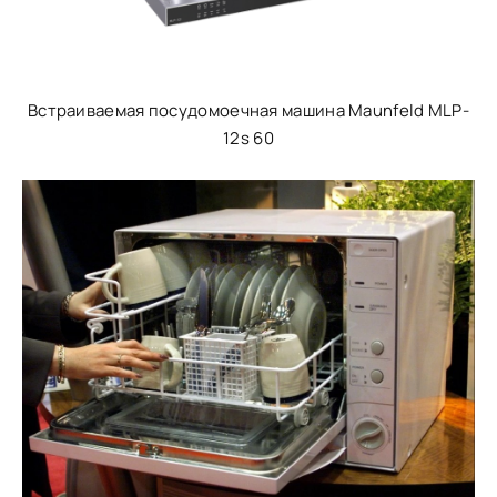
Встраиваемая посудомоечная машина Maunfeld MLP-
12s 60