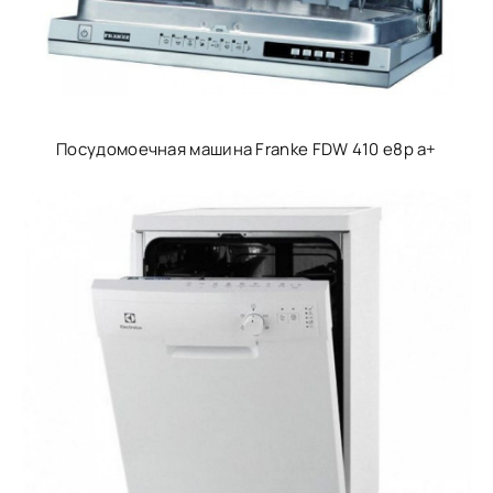
Посудомоечная машина Franke FDW 410 e8p a+