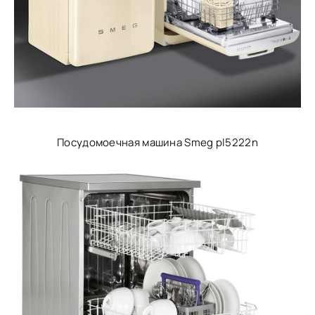
Посудомоечная машина Smeg pl5222n