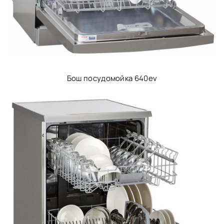
Бош посудомойка 640ev