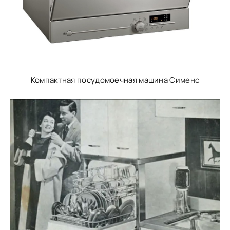
Компактная посудомоечная машина Сименс