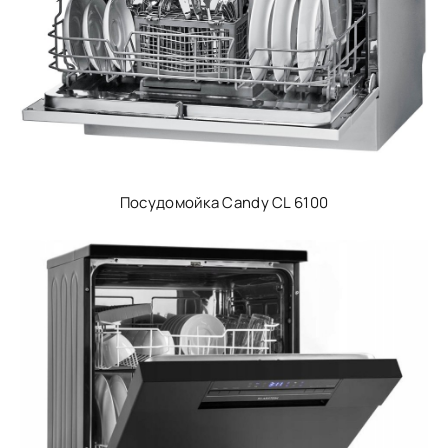
Посудомойка Candy CL 6100