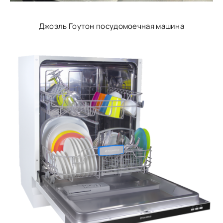
Джоэль Гоутон посудомоечная машина