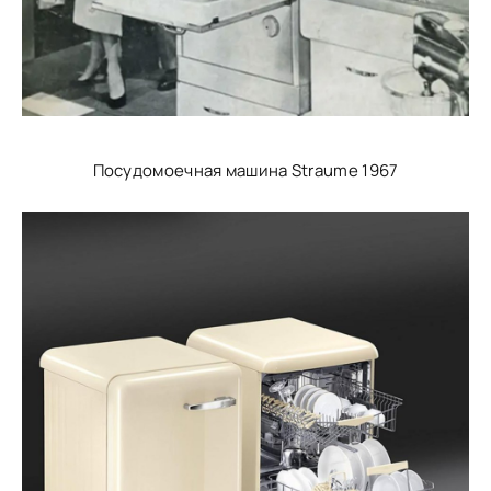
Посудомоечная машина Straume 1967