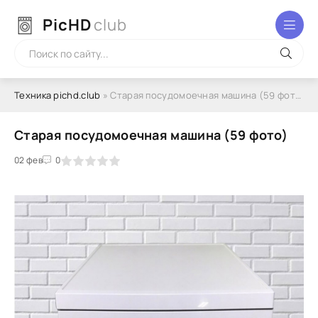
PicHD
club
Техника pichd.club
» Старая посудомоечная машина (59 фото)
Старая посудомоечная машина (59 фото)
2
3
02 фев
4
5
0