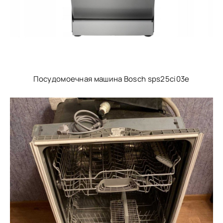
Посудомоечная машина Bosch sps25ci03e