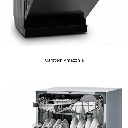
Klarstein Amazonia