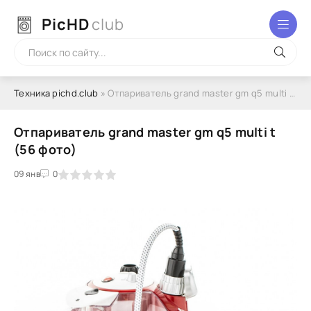
PicHD
club
Техника pichd.club
» Отпариватель grand master gm q5 multi t (56 фото)
Отпариватель grand master gm q5 multi t
(56 фото)
2
3
09 янв
4
5
0