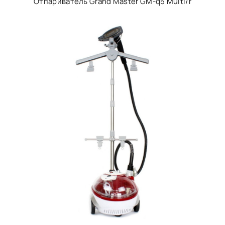
Отпариватель Grand Master GM-q5 Multi/r