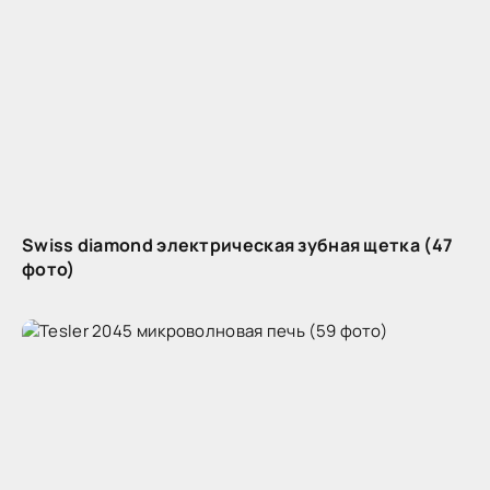
Swiss diamond электрическая зубная щетка (47
фото)