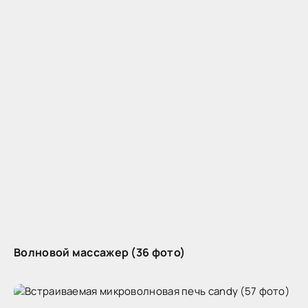
Волновой массажер (36 фото)