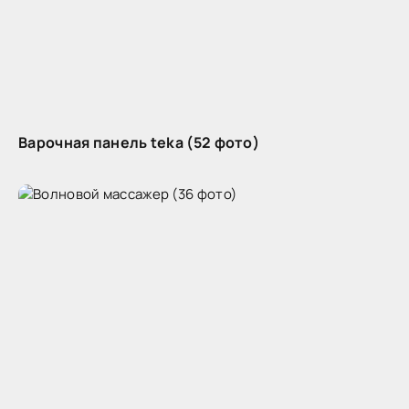
Варочная панель teka (52 фото)