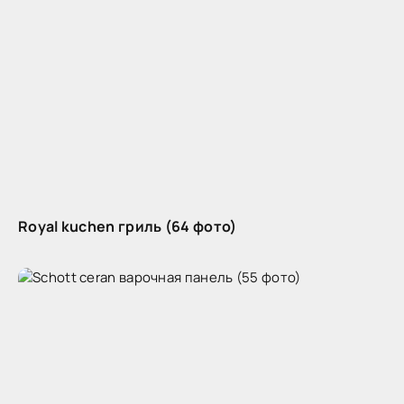
Royal kuchen гриль (64 фото)